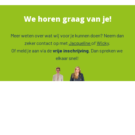
We horen graag van je!
Meer weten over wat wij voor je kunnen doen? Neem dan 
zeker contact op met 
Jacqueline 
of 
Wicky
. 

Of meld je aan via de 
vrije inschrijving
. Dan spreken we 
elkaar snel! 