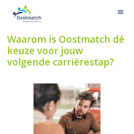
Overslaan
naar
Homepagina
content
Waarom is Oostmatch dé 
keuze voor jouw 

volgende carrièrestap?