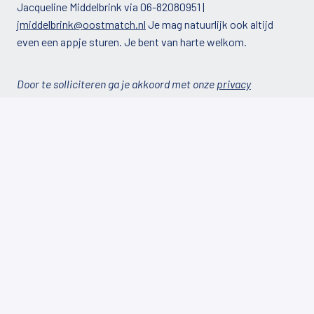
Jacqueline Middelbrink via 06-82080951 |
jmiddelbrink@oostmatch.nl
Je mag natuurlijk ook altijd
even een appje sturen. Je bent van harte welkom.
Door te solliciteren ga je akkoord met onze
privacy
verklaring
op onze website.
Op locatie
Heelweg
,
Gelderland
,
Nederland
Financieel / Administratief
Solliciteren