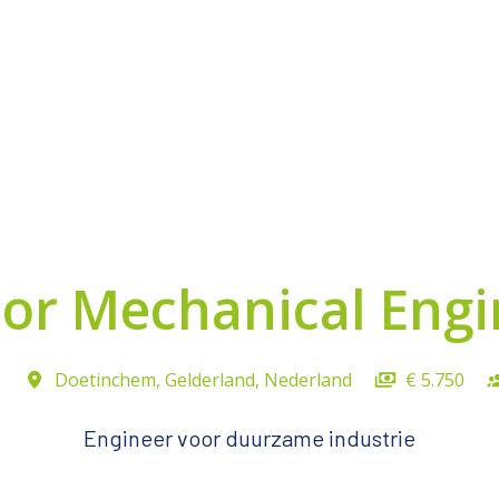
ior Mechanical Engi
e
Doetinchem
,
Gelderland
,
Nederland
€ 5.750
Engineer voor duurzame industrie