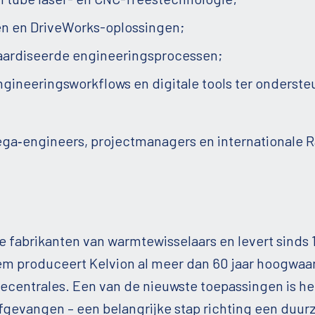
en en DriveWorks-oplossingen;
aardiseerde engineeringsprocessen;
gineeringsworkflows en digitale tools ter onderste
lega‑engineers, projectmanagers en internationale 
te fabrikanten van warmtewisselaars en levert sinds
hem produceert Kelvion al meer dan 60 jaar hoogwaar
rgiecentrales. Een van de nieuwste toepassingen is h
 afgevangen – een belangrijke stap richting een duu