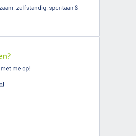
aam, zelfstandig, spontaan & 
en?
 met me op!
nl