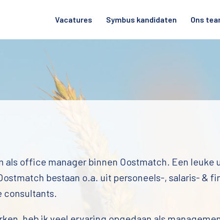
Vacatures
Symbus kandidaten
Ons te
m als office manager binnen Oostmatch. Een leuke 
stmatch bestaan o.a. uit personeels-, salaris- & fin
 consultants. 
rken, heb ik veel ervaring opgedaan als management