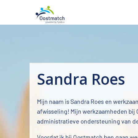
Overslaan
naar
Homepagina
content
Sandra Roes
Mijn naam is Sandra Roes en werkzaa
afwisseling! Mijn werkzaamheden bij Oo
administratieve ondersteuning van de
Voordat ik bij Oostmatch ben gaan we