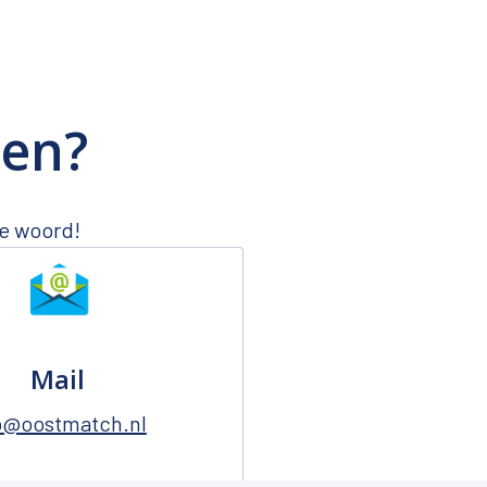
pen?
te woord!
Mail
o@oostmatch.nl