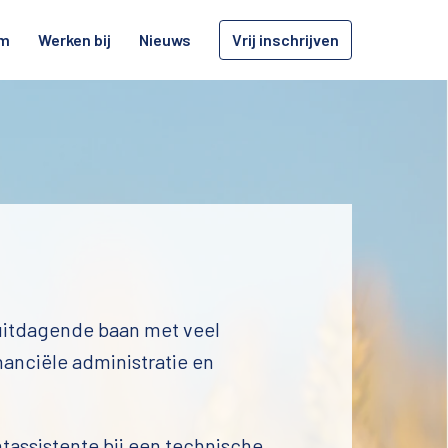
am
Werken bij
Nieuws
Vrij inschrijven
uitdagende baan met veel 
anciële administratie en 
assistente bij een technische 