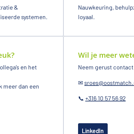
ratie & 
Nauwkeuring, behulpz
iseerde systemen. 
loyaal. 
euk?
Wil je meer wet
llega’s en het 
Neem gerust contact
✉ 
sroes@oostmatch.
rk meer dan een 
📞 
+316 10 57 56 92
LinkedIn